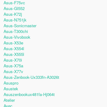
Asus-F75vc
Asus-Gl552
Asus-K72j
Asus-N751jk
Asus-Sonicmaster
Asus-T300chi
Asus-Vivobook
Asus-X53e
Asus-X554l
Asus-X555l
Asus-X70i
Asus-X75a
Asus-X77v
Asus-Zenbook-Ux333fn-A3026t
Asuspro
Asustek
Asuszenbookux481fa-Hj064t
Atelier
Avec