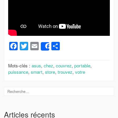
Facebook
Twitter
Email
Partager
Share
Mots-clés :
asus
,
chez
,
couvrez
,
portable
,
puissance
,
smart
,
store
,
trouvez
,
votre
Articles récents