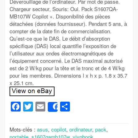
Déverouillage de l’ordinateur. Par mot de passe.
Chargeur secteur, Souris: Oui. Pack S1607QA-
MB107W Copilot +. Disponibilité des pièces
détachées (données fournisseur). Pendant 5 ans, à
compter de la date fin de commercialisation.
Qu’est-ce que le DAS. Le débit d’absorption
spécifique (DAS) local quantifie l’exposition de
l’utilisateur aux ondes électromagnétiques de
l’équipement concerné. Le DAS maximal autorisé
est de 2 W/kg pour la tête et le tronc et de 4 W/kg
pour les membres. Dimensions l x h x p. 1.8 x 35.7
x 25.1 cm.
Facebook
Twitter
Email
Partager
Share
Mots-clés :
asus
,
copilot
,
ordinateur
,
pack
,
portable
,
s1607qamb107w
,
vivobook