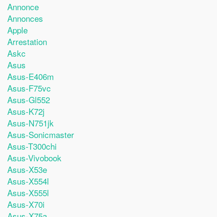
Annonce
Annonces
Apple
Arrestation
Askc
Asus
Asus-E406m
Asus-F75vc
Asus-Gl552
Asus-K72j
Asus-N751jk
Asus-Sonicmaster
Asus-T300chi
Asus-Vivobook
Asus-X53e
Asus-X554l
Asus-X555l
Asus-X70i
Asus-X75a