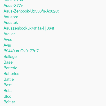
Asus-X77v
Asus-Zenbook-Ux333fn-A3026t
Asuspro
Asustek
Asuszenbookux481fa-Hj064t
Atelier
Avec
Avis
B9440ua-Gv0177ri7
Ballage
Base
Batterie
Batteries
Battle
Best
Beta
Bloc
Boîtier