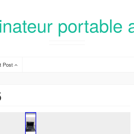
inateur portable 
t Post
5