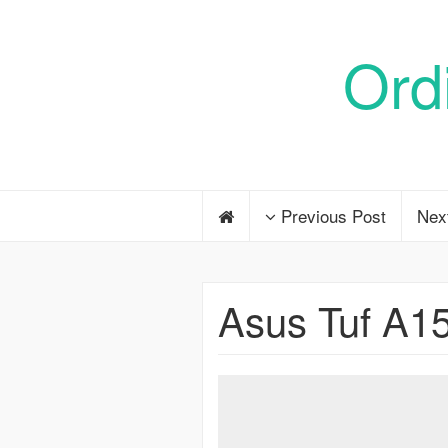
Ord
Previous Post
Nex
Asus Tuf A1