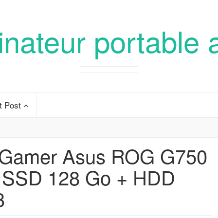
inateur portable 
t Post
e Gamer Asus ROG G750
/ SSD 128 Go + HDD
3