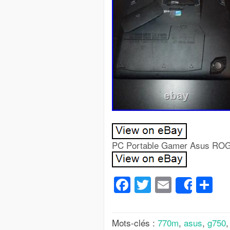
PC Portable Gamer Asus ROG
Facebook
Twitter
Email
Pa
Share
Mots-clés :
770m
,
asus
,
g750