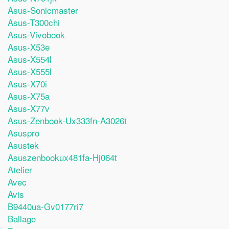
Asus-Sonicmaster
Asus-T300chi
Asus-Vivobook
Asus-X53e
Asus-X554l
Asus-X555l
Asus-X70i
Asus-X75a
Asus-X77v
Asus-Zenbook-Ux333fn-A3026t
Asuspro
Asustek
Asuszenbookux481fa-Hj064t
Atelier
Avec
Avis
B9440ua-Gv0177ri7
Ballage