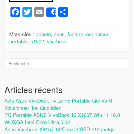
Facebook
Twitter
Email
Partager
Share
Mots-clés :
acheté
,
asus
,
facture
,
ordinateur
,
portable
,
s1502
,
vivobook
Articles récents
Avis Asus Vivobook 14 Le Pc Portable Qui Va R
Volutionner Ton Quotidien
PC Portable ASUS VivoBook 16 X1607 Win 11 16.0
WUXGA Intel Core Ultra 5 32
Asus Vivobook X415J 14/Core I3/SSD 512go/8go