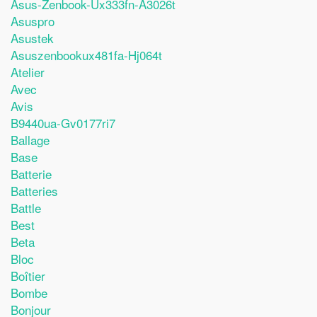
Asus-Zenbook-Ux333fn-A3026t
Asuspro
Asustek
Asuszenbookux481fa-Hj064t
Atelier
Avec
Avis
B9440ua-Gv0177ri7
Ballage
Base
Batterie
Batteries
Battle
Best
Beta
Bloc
Boîtier
Bombe
Bonjour