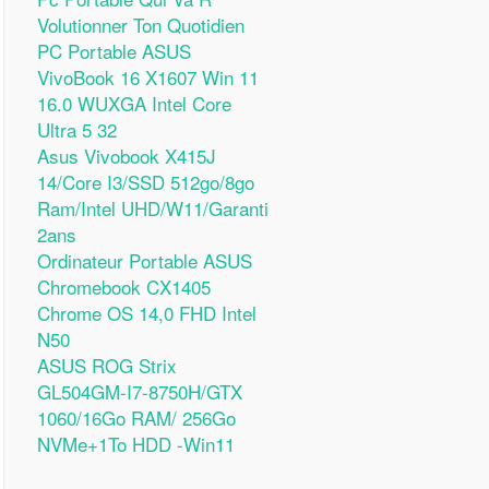
Volutionner Ton Quotidien
PC Portable ASUS
VivoBook 16 X1607 Win 11
16.0 WUXGA Intel Core
Ultra 5 32
Asus Vivobook X415J
14/Core I3/SSD 512go/8go
Ram/Intel UHD/W11/Garanti
2ans
Ordinateur Portable ASUS
Chromebook CX1405
Chrome OS 14,0 FHD Intel
N50
ASUS ROG Strix
GL504GM-I7-8750H/GTX
1060/16Go RAM/ 256Go
NVMe+1To HDD -Win11