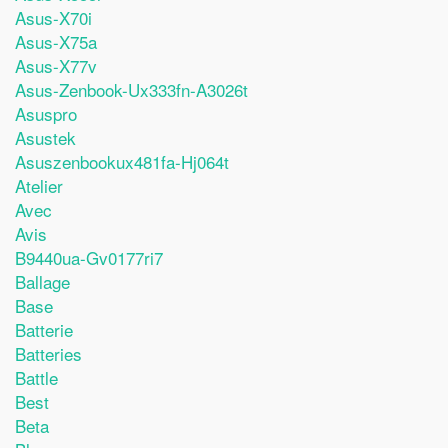
Asus-X70i
Asus-X75a
Asus-X77v
Asus-Zenbook-Ux333fn-A3026t
Asuspro
Asustek
Asuszenbookux481fa-Hj064t
Atelier
Avec
Avis
B9440ua-Gv0177ri7
Ballage
Base
Batterie
Batteries
Battle
Best
Beta