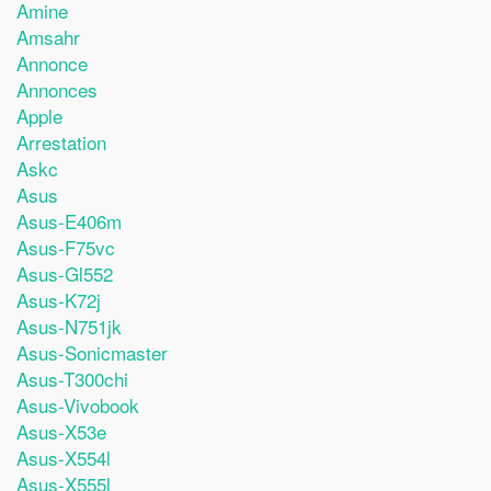
Amine
Amsahr
Annonce
Annonces
Apple
Arrestation
Askc
Asus
Asus-E406m
Asus-F75vc
Asus-Gl552
Asus-K72j
Asus-N751jk
Asus-Sonicmaster
Asus-T300chi
Asus-Vivobook
Asus-X53e
Asus-X554l
Asus-X555l