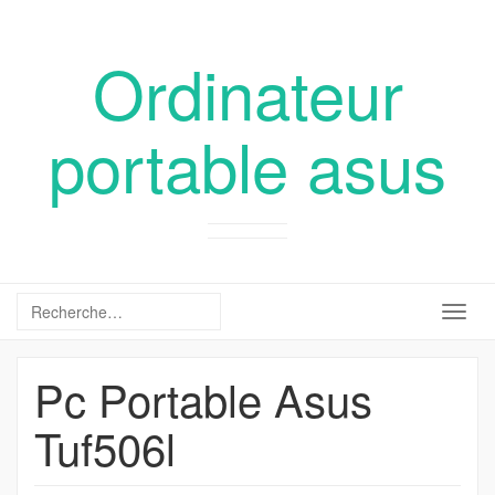
Ordinateur
portable asus
Togg
navig
Pc Portable Asus
Tuf506l