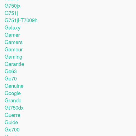
G750jx
G751j
G751jl-T7009h
Galaxy
Gamer
Gamers
Gameur
Gaming
Garantie
Ge63
Ge70
Genuine
Google
Grande
Gt780dx
Guerre
Guide
Gx700