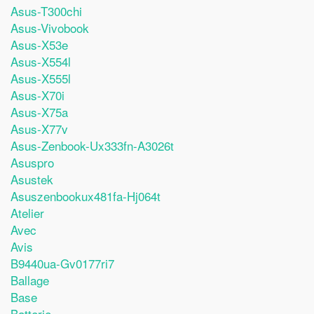
Asus-T300chi
Asus-Vivobook
Asus-X53e
Asus-X554l
Asus-X555l
Asus-X70i
Asus-X75a
Asus-X77v
Asus-Zenbook-Ux333fn-A3026t
Asuspro
Asustek
Asuszenbookux481fa-Hj064t
Atelier
Avec
Avis
B9440ua-Gv0177ri7
Ballage
Base
Batterie