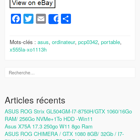
Facebook
Twitter
Email
Partager
Share
Mots-clés :
asus
,
ordinateur
,
pcp0342
,
portable
,
x555la-xo1113h
Articles récents
ASUS ROG Strix GL504GM-I7-8750H/GTX 1060/16Go
RAM/ 256Go NVMe+1To HDD -Win11
Asus X75A 17.3 250go W11 8go Ram
ASUS ROG CHIMERA / GTX 1080 8GB/ 32Gb / I7-