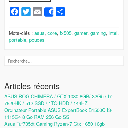
Facebook
Twitter
Email
Partager
Share
Mots-clés :
asus
,
core
,
fx505
,
gamer
,
gaming
,
intel
,
portable
,
pouces
Articles récents
ASUS ROG CHIMERA / GTX 1080 8GB/ 32Gb / I7-
7820HK / 512 SSD / 1TO HDD / 144HZ
Ordinateur Portable ASUS ExpertBook B1500C I3-
1115G4 8 Go RAM 256 Go SS
Asus Tuf705dt Gaming Ryzen-7 Gtx 1650 16gb