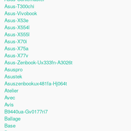
Asus-T300chi
Asus-Vivobook
Asus-X53e
Asus-X554l
Asus-X555l
Asus-X70i
Asus-X75a
Asus-X77v
Asus-Zenbook-Ux333fn-A3026t
Asuspro
Asustek
Asuszenbookux481fa-Hj064t
Atelier
Avec
Avis
B9440ua-Gv0177ri7
Ballage
Base