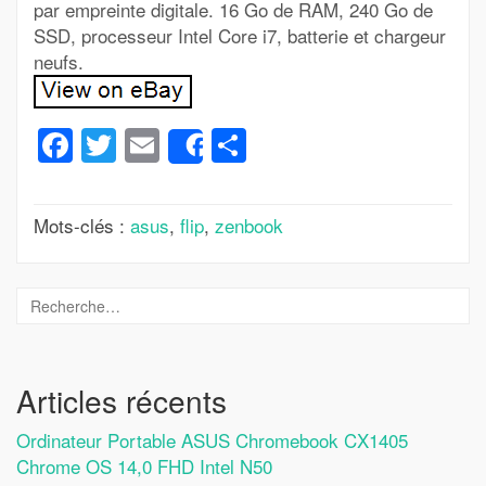
par empreinte digitale. 16 Go de RAM, 240 Go de
SSD, processeur Intel Core i7, batterie et chargeur
neufs.
Facebook
Twitter
Email
Partager
Share
Mots-clés :
asus
,
flip
,
zenbook
Articles récents
Ordinateur Portable ASUS Chromebook CX1405
Chrome OS 14,0 FHD Intel N50