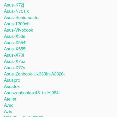
Asus-K72j
Asus-N751jk
Asus-Sonicmaster
Asus-T300chi
Asus-Vivobook
Asus-X53e
Asus-X554l
Asus-X555l
Asus-X70i
Asus-X75a
Asus-X77v
Asus-Zenbook-Ux333fn-A3026t
Asuspro
Asustek
Asuszenbookux481fa-Hj064t
Atelier
Avec
Avis