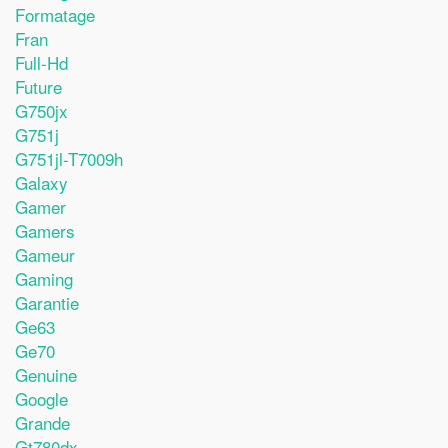
Formatage
Fran
Full-Hd
Future
G750jx
G751j
G751jl-T7009h
Galaxy
Gamer
Gamers
Gameur
Gaming
Garantie
Ge63
Ge70
Genuine
Google
Grande
Gt780dx