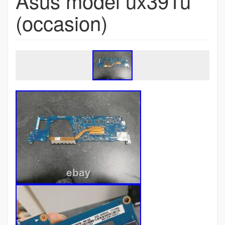
Asus model ux391u
(occasion)