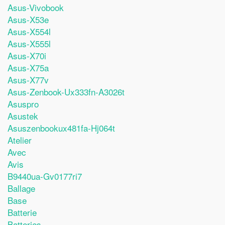
Asus-Vivobook
Asus-X53e
Asus-X554l
Asus-X555l
Asus-X70i
Asus-X75a
Asus-X77v
Asus-Zenbook-Ux333fn-A3026t
Asuspro
Asustek
Asuszenbookux481fa-Hj064t
Atelier
Avec
Avis
B9440ua-Gv0177ri7
Ballage
Base
Batterie
Batteries