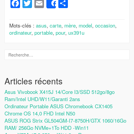
Facebook
Twitter
Email
Partager
Share
Mots-clés :
asus
,
carte
,
mère
,
model
,
occasion
,
ordinateur
,
portable
,
pour
,
ux391u
Articles récents
Asus Vivobook X415J 14/Core I3/SSD 512go/8go
Ram/Intel UHD/W11/Garanti 2ans
Ordinateur Portable ASUS Chromebook CX1405
Chrome OS 14,0 FHD Intel N50
ASUS ROG Strix GL504GM-I7-8750H/GTX 1060/16Go
RAM/ 256Go NVMe+1To HDD -Win11